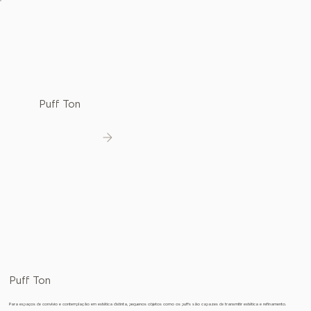
Puff Ton
Ver detalhes
Puff Ton
Para espaços de convívio e contemplação em estética distinta, pequenos objetos como os puffs são capazes de transmitir estética e refinamento.