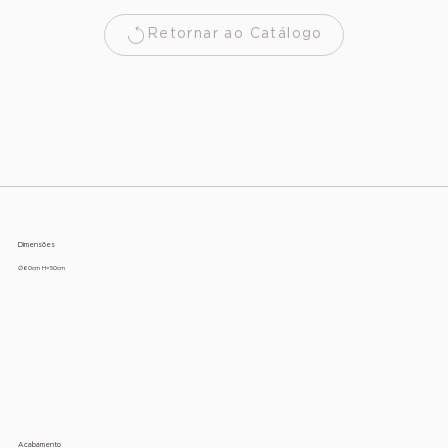
Retornar ao Catálogo
Dimensões
∅60cm H=50cm
Acabamento