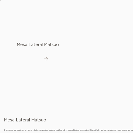
Mesa Lateral Matsuo
Ver detalhes
Mesa Lateral Matsuo
O processo construtivo das mesas reflete a exuberância que se equilibra entre materialidade e proporção. Originalidade nas formas que com seus contornos, 