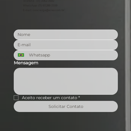
Telefone: (11) 3062-3692
WhatsApp: (11) 93288-3559
E-mail:
concierge@erea.com.br
Mensagem
Aceito receber um contato
*
Solicitar Contato