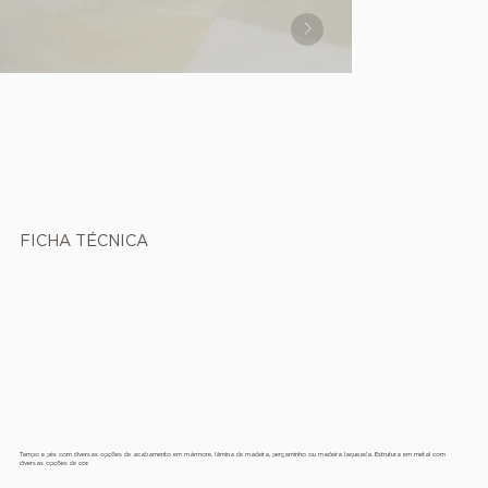
FICHA TÉCNICA
Tampo e pés com diversas opções de acabamento em mármore, lâmina de madeira, pergaminho ou madeira laqueada. Estrutura em metal com
diversas opções de cor.