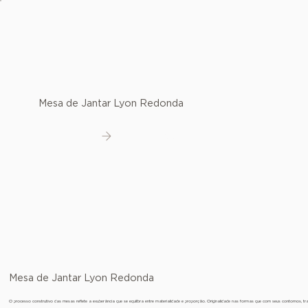
Mesa de Jantar Lyon Redonda
Ver detalhes
Mesa de Jantar Lyon Redonda
O processo construtivo das mesas reflete a exuberância que se equilibra entre materialidade e proporção. Originalidade nas formas que com seus contornos, 