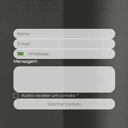
Telefone: (11) 3062-3692
WhatsApp: (11) 93288-3559
E-mail:
concierge@erea.com.br
Mensagem
Aceito receber um contato
*
Solicitar Contato