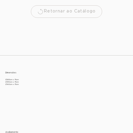
Retornar ao Catálogo
Dimensões
∅200cm x 75cm
∅180cm x 75cm
∅160cm x 75cm
Acabamento