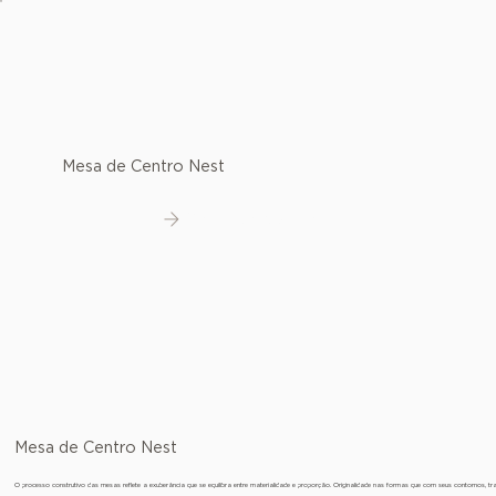
Mesa de Centro Nest
Ver detalhes
Mesa de Centro Nest
O processo construtivo das mesas reflete a exuberância que se equilibra entre materialidade e proporção. Originalidade nas formas que com seus contornos, 