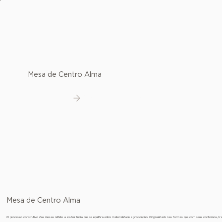
Mesa de Centro Alma
Ver detalhes
Mesa de Centro Alma
O processo construtivo das mesas reflete a exuberância que se equilibra entre materialidade e proporção. Originalidade nas formas que com seus contornos, 