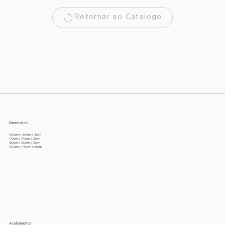
Retornar ao Catálogo
Dimensões
180cm x 150cm x 35cm
170cm x 170cm x 35cm
150cm x 150cm x 35cm
160cm x 140cm x 35cm
Acabamento