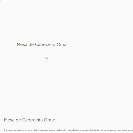
Mesa de Cabeceira Omar
Ver detalhes
Mesa de Cabeceira Omar
O processo construtivo das mesas reflete a exuberância que se equilibra entre materialidade e proporção. Originalidade nas formas que com seus contornos, 