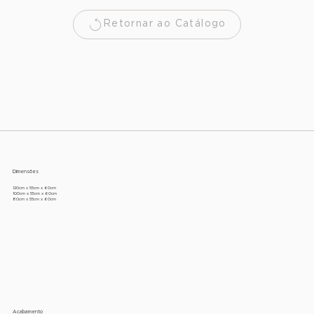
Retornar ao Catálogo
Dimensões
120cm x 55cm x 60cm
100cm x 55cm x 60cm
80cm x 55cm x 60cm
Acabamento