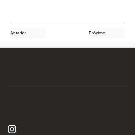
Anterior
Próximo
Alameda Gabriel Monteiro da Silva, 2158 - Jardim Paulistano, São Paulo - SP, 01442-000