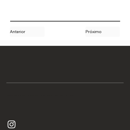
Anterior
Próximo
Alameda Gabriel Monteiro da Silva, 2158 - Jardim Paulistano, São Paulo - SP, 01442-000