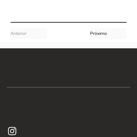
Anterior
Próximo
Alameda Gabriel Monteiro da Silva, 2158 - Jardim Paulistano, São Paulo - SP, 01442-000