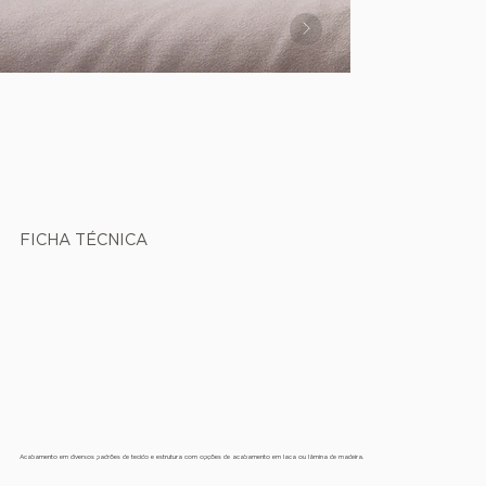
FICHA TÉCNICA
Acabamento em diversos padrões de tecido e estrutura com opções de acabamento em laca ou lâmina de madeira.