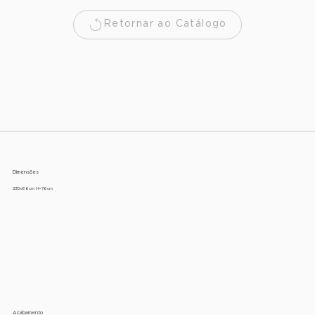
Retornar ao Catálogo
Dimensões
230x86cm H=76cm
Acabamento